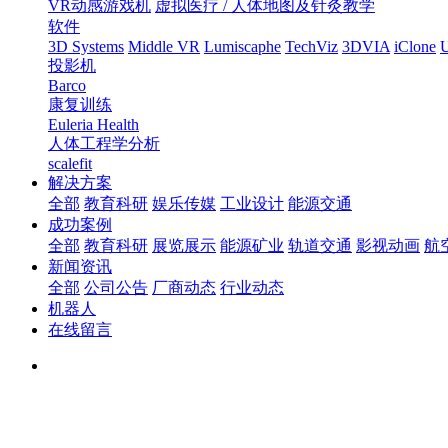
VR动感游戏机
虚拟医疗 / 人体地图及针灸教学
软件
3D Systems
Middle VR
Lumiscaphe
TechViz
3DVIA
iClone
U
投影机
Barco
康复训练
Euleria Health
人体工程学分析
scalefit
解决方案
全部
教育科研
娱乐传媒
工业设计
能源交通
成功案例
全部
教育科研
展览展示
能源矿业
轨道交通
影视动画
航
新闻资讯
全部
公司公告
厂商动态
行业动态
机器人
在线留言