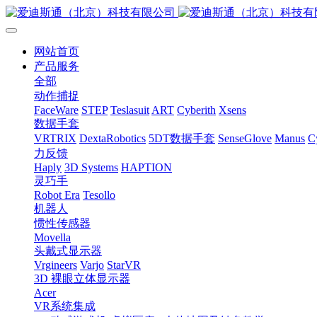
网站首页
产品服务
全部
动作捕捉
FaceWare
STEP
Teslasuit
ART
Cyberith
Xsens
数据手套
VRTRIX
DextaRobotics
5DT数据手套
SenseGlove
Manus
C
力反馈
Haply
3D Systems
HAPTION
灵巧手
Robot Era
Tesollo
机器人
惯性传感器
Movella
头戴式显示器
Vrgineers
Varjo
StarVR
3D 裸眼立体显示器
Acer
VR系统集成