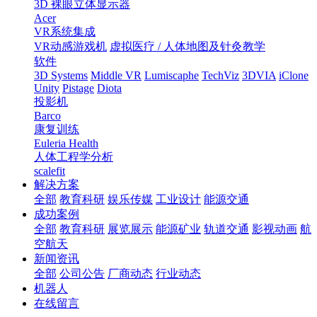
3D 裸眼立体显示器
Acer
VR系统集成
VR动感游戏机
虚拟医疗 / 人体地图及针灸教学
软件
3D Systems
Middle VR
Lumiscaphe
TechViz
3DVIA
iClone
Unity
Pistage
Diota
投影机
Barco
康复训练
Euleria Health
人体工程学分析
scalefit
解决方案
全部
教育科研
娱乐传媒
工业设计
能源交通
成功案例
全部
教育科研
展览展示
能源矿业
轨道交通
影视动画
航
空航天
新闻资讯
全部
公司公告
厂商动态
行业动态
机器人
在线留言