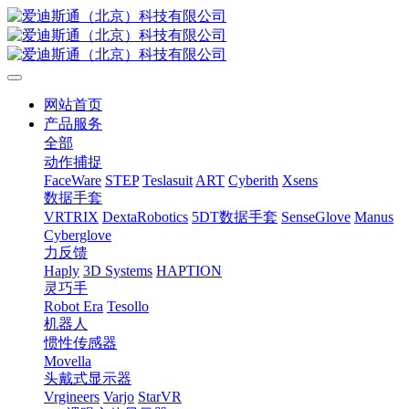
网站首页
产品服务
全部
动作捕捉
FaceWare
STEP
Teslasuit
ART
Cyberith
Xsens
数据手套
VRTRIX
DextaRobotics
5DT数据手套
SenseGlove
Manus
Cyberglove
力反馈
Haply
3D Systems
HAPTION
灵巧手
Robot Era
Tesollo
机器人
惯性传感器
Movella
头戴式显示器
Vrgineers
Varjo
StarVR