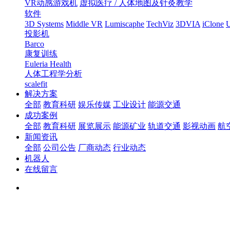
VR动感游戏机
虚拟医疗 / 人体地图及针灸教学
软件
3D Systems
Middle VR
Lumiscaphe
TechViz
3DVIA
iClone
U
投影机
Barco
康复训练
Euleria Health
人体工程学分析
scalefit
解决方案
全部
教育科研
娱乐传媒
工业设计
能源交通
成功案例
全部
教育科研
展览展示
能源矿业
轨道交通
影视动画
航
新闻资讯
全部
公司公告
厂商动态
行业动态
机器人
在线留言