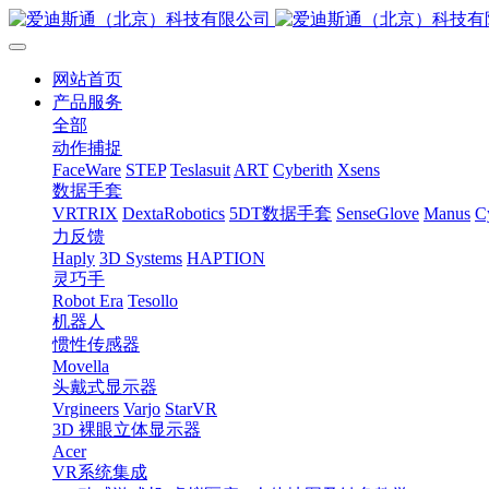
网站首页
产品服务
全部
动作捕捉
FaceWare
STEP
Teslasuit
ART
Cyberith
Xsens
数据手套
VRTRIX
DextaRobotics
5DT数据手套
SenseGlove
Manus
C
力反馈
Haply
3D Systems
HAPTION
灵巧手
Robot Era
Tesollo
机器人
惯性传感器
Movella
头戴式显示器
Vrgineers
Varjo
StarVR
3D 裸眼立体显示器
Acer
VR系统集成