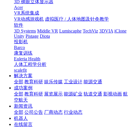
3D 裸眼立体显示器
Acer
VR系统集成
VR动感游戏机
虚拟医疗 / 人体地图及针灸教学
软件
3D Systems
Middle VR
Lumiscaphe
TechViz
3DVIA
iClone
Unity
Pistage
Diota
投影机
Barco
康复训练
Euleria Health
人体工程学分析
scalefit
解决方案
全部
教育科研
娱乐传媒
工业设计
能源交通
成功案例
全部
教育科研
展览展示
能源矿业
轨道交通
影视动画
航
空航天
新闻资讯
全部
公司公告
厂商动态
行业动态
机器人
在线留言