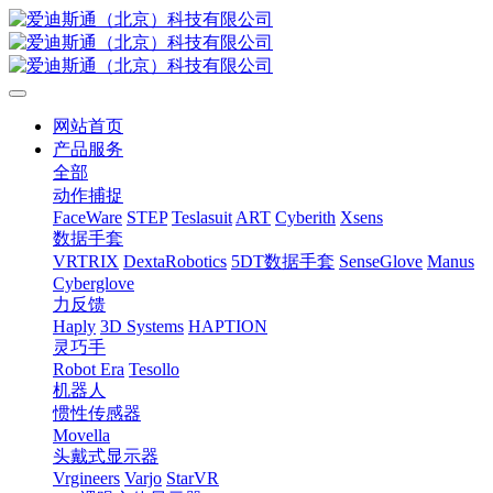
网站首页
产品服务
全部
动作捕捉
FaceWare
STEP
Teslasuit
ART
Cyberith
Xsens
数据手套
VRTRIX
DextaRobotics
5DT数据手套
SenseGlove
Manus
Cyberglove
力反馈
Haply
3D Systems
HAPTION
灵巧手
Robot Era
Tesollo
机器人
惯性传感器
Movella
头戴式显示器
Vrgineers
Varjo
StarVR