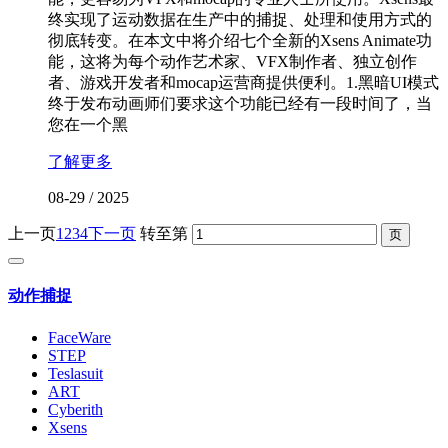
终实现了运动数据在生产中的捕捉、处理和使用方式的
彻底转变。在本文中将介绍七个全新的Xsens Animate功
能，这将为每个动作艺术家、VFX制作者、独立创作
者、游戏开发者和mocap运营商提供便利。1.黑暗UI模式
终于发布动画师们要求这个功能已经有一段时间了，当
您在一个黑
了解更多
08-29
/
2025
上一页
1
2
3
4
下一页
转至第
动作捕捉
FaceWare
STEP
Teslasuit
ART
Cyberith
Xsens