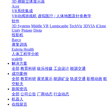
3D 裸眼立体显示器
Acer
VR系统集成
VR动感游戏机
虚拟医疗 / 人体地图及针灸教学
软件
3D Systems
Middle VR
Lumiscaphe
TechViz
3DVIA
iClone
Unity
Pistage
Diota
投影机
Barco
康复训练
Euleria Health
人体工程学分析
scalefit
解决方案
全部
教育科研
娱乐传媒
工业设计
能源交通
成功案例
全部
教育科研
展览展示
能源矿业
轨道交通
影视动画
航
空航天
新闻资讯
全部
公司公告
厂商动态
行业动态
机器人
在线留言