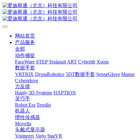
网站首页
产品服务
全部
动作捕捉
FaceWare
STEP
Teslasuit
ART
Cyberith
Xsens
数据手套
VRTRIX
DextaRobotics
5DT数据手套
SenseGlove
Manus
Cyberglove
力反馈
Haply
3D Systems
HAPTION
灵巧手
Robot Era
Tesollo
机器人
惯性传感器
Movella
头戴式显示器
Vrgineers
Varjo
StarVR