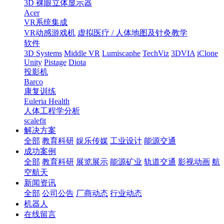
3D 裸眼立体显示器
Acer
VR系统集成
VR动感游戏机
虚拟医疗 / 人体地图及针灸教学
软件
3D Systems
Middle VR
Lumiscaphe
TechViz
3DVIA
iClone
Unity
Pistage
Diota
投影机
Barco
康复训练
Euleria Health
人体工程学分析
scalefit
解决方案
全部
教育科研
娱乐传媒
工业设计
能源交通
成功案例
全部
教育科研
展览展示
能源矿业
轨道交通
影视动画
航
空航天
新闻资讯
全部
公司公告
厂商动态
行业动态
机器人
在线留言