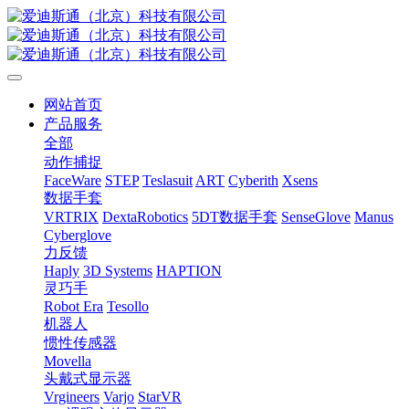
网站首页
产品服务
全部
动作捕捉
FaceWare
STEP
Teslasuit
ART
Cyberith
Xsens
数据手套
VRTRIX
DextaRobotics
5DT数据手套
SenseGlove
Manus
Cyberglove
力反馈
Haply
3D Systems
HAPTION
灵巧手
Robot Era
Tesollo
机器人
惯性传感器
Movella
头戴式显示器
Vrgineers
Varjo
StarVR