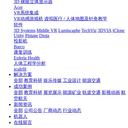
3D 裸眼立体显示器
Acer
VR系统集成
VR动感游戏机
虚拟医疗 / 人体地图及针灸教学
软件
3D Systems
Middle VR
Lumiscaphe
TechViz
3DVIA
iClone
Unity
Pistage
Diota
投影机
Barco
康复训练
Euleria Health
人体工程学分析
scalefit
解决方案
全部
教育科研
娱乐传媒
工业设计
能源交通
成功案例
全部
教育科研
展览展示
能源矿业
轨道交通
影视动画
航
空航天
新闻资讯
全部
公司公告
厂商动态
行业动态
机器人
在线留言