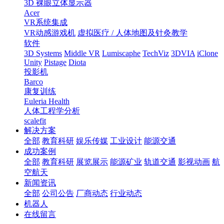
3D 裸眼立体显示器
Acer
VR系统集成
VR动感游戏机
虚拟医疗 / 人体地图及针灸教学
软件
3D Systems
Middle VR
Lumiscaphe
TechViz
3DVIA
iClone
Unity
Pistage
Diota
投影机
Barco
康复训练
Euleria Health
人体工程学分析
scalefit
解决方案
全部
教育科研
娱乐传媒
工业设计
能源交通
成功案例
全部
教育科研
展览展示
能源矿业
轨道交通
影视动画
航
空航天
新闻资讯
全部
公司公告
厂商动态
行业动态
机器人
在线留言