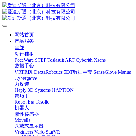
网站首页
产品服务
全部
动作捕捉
FaceWare
STEP
Teslasuit
ART
Cyberith
Xsens
数据手套
VRTRIX
DextaRobotics
5DT数据手套
SenseGlove
Manus
Cyberglove
力反馈
Haply
3D Systems
HAPTION
灵巧手
Robot Era
Tesollo
机器人
惯性传感器
Movella
头戴式显示器
Vrgineers
Varjo
StarVR