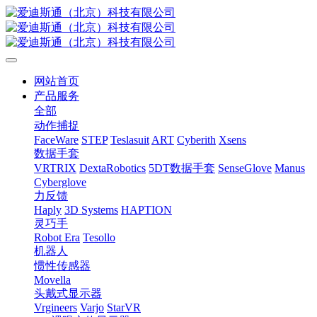
网站首页
产品服务
全部
动作捕捉
FaceWare
STEP
Teslasuit
ART
Cyberith
Xsens
数据手套
VRTRIX
DextaRobotics
5DT数据手套
SenseGlove
Manus
Cyberglove
力反馈
Haply
3D Systems
HAPTION
灵巧手
Robot Era
Tesollo
机器人
惯性传感器
Movella
头戴式显示器
Vrgineers
Varjo
StarVR