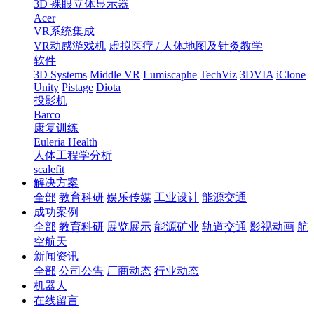
3D 裸眼立体显示器
Acer
VR系统集成
VR动感游戏机
虚拟医疗 / 人体地图及针灸教学
软件
3D Systems
Middle VR
Lumiscaphe
TechViz
3DVIA
iClone
Unity
Pistage
Diota
投影机
Barco
康复训练
Euleria Health
人体工程学分析
scalefit
解决方案
全部
教育科研
娱乐传媒
工业设计
能源交通
成功案例
全部
教育科研
展览展示
能源矿业
轨道交通
影视动画
航
空航天
新闻资讯
全部
公司公告
厂商动态
行业动态
机器人
在线留言