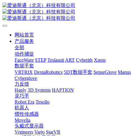
网站首页
产品服务
全部
动作捕捉
FaceWare
STEP
Teslasuit
ART
Cyberith
Xsens
数据手套
VRTRIX
DextaRobotics
5DT数据手套
SenseGlove
Manus
Cyberglove
力反馈
Haply
3D Systems
HAPTION
灵巧手
Robot Era
Tesollo
机器人
惯性传感器
Movella
头戴式显示器
Vrgineers
Varjo
StarVR