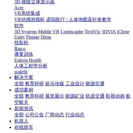
3D 裸眼立体显示器
Acer
VR系统集成
VR动感游戏机
虚拟医疗 / 人体地图及针灸教学
软件
3D Systems
Middle VR
Lumiscaphe
TechViz
3DVIA
iClone
Unity
Pistage
Diota
投影机
Barco
康复训练
Euleria Health
人体工程学分析
scalefit
解决方案
全部
教育科研
娱乐传媒
工业设计
能源交通
成功案例
全部
教育科研
展览展示
能源矿业
轨道交通
影视动画
航
空航天
新闻资讯
全部
公司公告
厂商动态
行业动态
机器人
在线留言