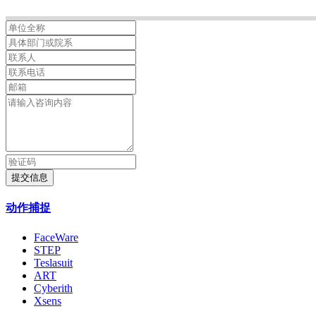
提交信息
动作捕捉
FaceWare
STEP
Teslasuit
ART
Cyberith
Xsens