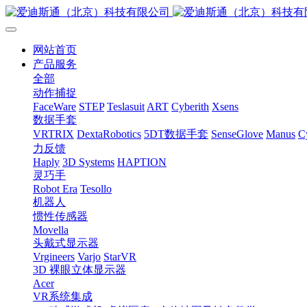
网站首页
产品服务
全部
动作捕捉
FaceWare
STEP
Teslasuit
ART
Cyberith
Xsens
数据手套
VRTRIX
DextaRobotics
5DT数据手套
SenseGlove
Manus
C
力反馈
Haply
3D Systems
HAPTION
灵巧手
Robot Era
Tesollo
机器人
惯性传感器
Movella
头戴式显示器
Vrgineers
Varjo
StarVR
3D 裸眼立体显示器
Acer
VR系统集成