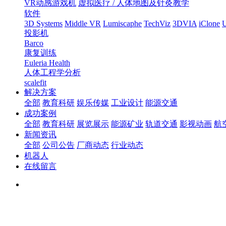
VR动感游戏机
虚拟医疗 / 人体地图及针灸教学
软件
3D Systems
Middle VR
Lumiscaphe
TechViz
3DVIA
iClone
U
投影机
Barco
康复训练
Euleria Health
人体工程学分析
scalefit
解决方案
全部
教育科研
娱乐传媒
工业设计
能源交通
成功案例
全部
教育科研
展览展示
能源矿业
轨道交通
影视动画
航
新闻资讯
全部
公司公告
厂商动态
行业动态
机器人
在线留言