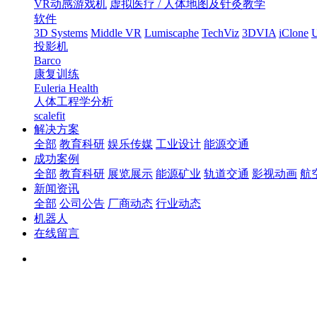
VR动感游戏机
虚拟医疗 / 人体地图及针灸教学
软件
3D Systems
Middle VR
Lumiscaphe
TechViz
3DVIA
iClone
U
投影机
Barco
康复训练
Euleria Health
人体工程学分析
scalefit
解决方案
全部
教育科研
娱乐传媒
工业设计
能源交通
成功案例
全部
教育科研
展览展示
能源矿业
轨道交通
影视动画
航
新闻资讯
全部
公司公告
厂商动态
行业动态
机器人
在线留言