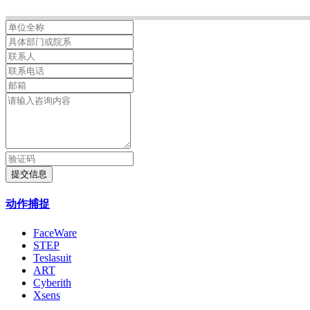
提交信息
动作捕捉
FaceWare
STEP
Teslasuit
ART
Cyberith
Xsens