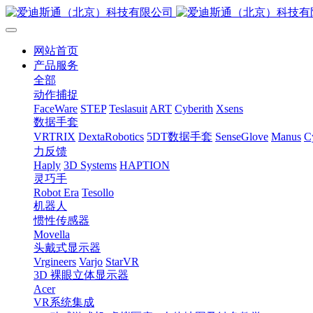
网站首页
产品服务
全部
动作捕捉
FaceWare
STEP
Teslasuit
ART
Cyberith
Xsens
数据手套
VRTRIX
DextaRobotics
5DT数据手套
SenseGlove
Manus
C
力反馈
Haply
3D Systems
HAPTION
灵巧手
Robot Era
Tesollo
机器人
惯性传感器
Movella
头戴式显示器
Vrgineers
Varjo
StarVR
3D 裸眼立体显示器
Acer
VR系统集成