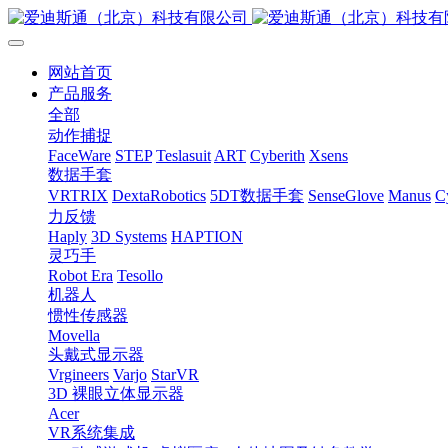
网站首页
产品服务
全部
动作捕捉
FaceWare
STEP
Teslasuit
ART
Cyberith
Xsens
数据手套
VRTRIX
DextaRobotics
5DT数据手套
SenseGlove
Manus
C
力反馈
Haply
3D Systems
HAPTION
灵巧手
Robot Era
Tesollo
机器人
惯性传感器
Movella
头戴式显示器
Vrgineers
Varjo
StarVR
3D 裸眼立体显示器
Acer
VR系统集成