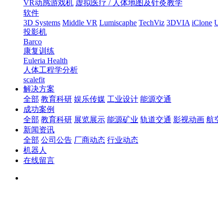
VR动感游戏机
虚拟医疗 / 人体地图及针灸教学
软件
3D Systems
Middle VR
Lumiscaphe
TechViz
3DVIA
iClone
U
投影机
Barco
康复训练
Euleria Health
人体工程学分析
scalefit
解决方案
全部
教育科研
娱乐传媒
工业设计
能源交通
成功案例
全部
教育科研
展览展示
能源矿业
轨道交通
影视动画
航
新闻资讯
全部
公司公告
厂商动态
行业动态
机器人
在线留言