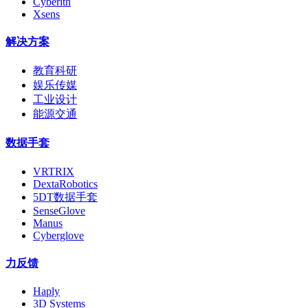
Cyberith
Xsens
解决方案
教育科研
娱乐传媒
工业设计
能源交通
数据手套
VRTRIX
DextaRobotics
5DT数据手套
SenseGlove
Manus
Cyberglove
力反馈
Haply
3D Systems