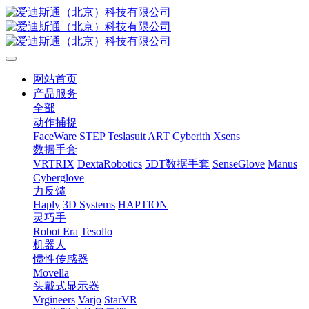
网站首页
产品服务
全部
动作捕捉
FaceWare
STEP
Teslasuit
ART
Cyberith
Xsens
数据手套
VRTRIX
DextaRobotics
5DT数据手套
SenseGlove
Manus
Cyberglove
力反馈
Haply
3D Systems
HAPTION
灵巧手
Robot Era
Tesollo
机器人
惯性传感器
Movella
头戴式显示器
Vrgineers
Varjo
StarVR