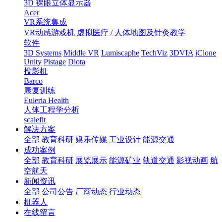
3D 裸眼立体显示器
Acer
VR系统集成
VR动感游戏机
虚拟医疗 / 人体地图及针灸教学
软件
3D Systems
Middle VR
Lumiscaphe
TechViz
3DVIA
iClone
Unity
Pistage
Diota
投影机
Barco
康复训练
Euleria Health
人体工程学分析
scalefit
解决方案
全部
教育科研
娱乐传媒
工业设计
能源交通
成功案例
全部
教育科研
展览展示
能源矿业
轨道交通
影视动画
航
空航天
新闻资讯
全部
公司公告
厂商动态
行业动态
机器人
在线留言